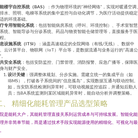
能楼宇自控系统（BAS）
：作为物理环境的“神经网络”，实现对暖通空调
排水、照明、电梯等系统的集中监控与自动化调节，为医疗活动提供稳定
适的环境基础。
疗专用智能化系统
：包括智能病房系统（呼叫、环境控制）、手术室智慧
系统、智能导诊与分诊系统、药品与物资智能仓储管理等，直接服务于医
程。
息设施系统（ITSI）
：涵盖高速稳定的全院网络（有线/无线）、数据中
、云计算平台、物联网（IoT）平台等，是数据流通与业务运行的“高速公
”。
共安全系统
：包括安防监控、门禁管理、消防报警、应急广播等，保障医
身与财产安全。
设计关键
：强调整体规划、分步实施。需建立统一的集成平台（如
IBMS），打破各子系统间的“信息孤岛”，实现数据互通与联动控制
如，当安防系统检测到异常时，可联动视频监控追踪，并通知后勤人
员；当BA系统监测到某区域能耗异常时，能自动分析并调整策略。
二、 精细化能耗管理产品选型策略
院是能耗大户，其能耗管理直接关系到运营成本与可持续发展。智能化能
理并非简单节能，而是通过技术手段实现能源使用的精细化、可视化与最
。