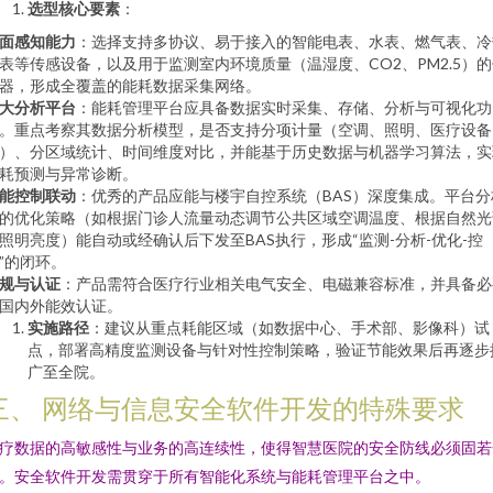
选型核心要素
：
面感知能力
：选择支持多协议、易于接入的智能电表、水表、燃气表、冷
表等传感设备，以及用于监测室内环境质量（温湿度、CO2、PM2.5）
器，形成全覆盖的能耗数据采集网络。
大分析平台
：能耗管理平台应具备数据实时采集、存储、分析与可视化功
。重点考察其数据分析模型，是否支持分项计量（空调、照明、医疗设备
）、分区域统计、时间维度对比，并能基于历史数据与机器学习算法，实
耗预测与异常诊断。
能控制联动
：优秀的产品应能与楼宇自控系统（BAS）深度集成。平台分
的优化策略（如根据门诊人流量动态调节公共区域空调温度、根据自然光
照明亮度）能自动或经确认后下发至BAS执行，形成“监测-分析-优化-控
”的闭环。
规与认证
：产品需符合医疗行业相关电气安全、电磁兼容标准，并具备必
国内外能效认证。
实施路径
：建议从重点耗能区域（如数据中心、手术部、影像科）试
点，部署高精度监测设备与针对性控制策略，验证节能效果后再逐步
广至全院。
三、 网络与信息安全软件开发的特殊要求
疗数据的高敏感性与业务的高连续性，使得智慧医院的安全防线必须固若
。安全软件开发需贯穿于所有智能化系统与能耗管理平台之中。