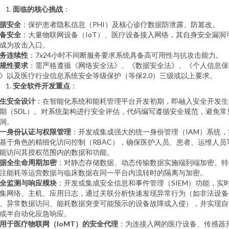
面临的核心挑战
：
据安全
：保护患者隐私信息（PHI）及核心诊疗数据防泄露、防篡改。
备安全
：大量物联网设备（IoT）、医疗设备接入网络，其自身安全漏洞
成为攻击入口。
务连续性
：7x24小时不间断服务要求系统具备高可用性与抗攻击能力。
规性要求
：需严格遵循《网络安全法》、《数据安全法》、《个人信息保
》以及医疗行业信息系统安全等级保护（等保2.0）三级或以上要求。
安全软件开发重点
：
生安全设计
：在智能化系统和能耗管理平台开发初期，即融入安全开发生
期（SDL）。对系统架构进行安全评估，代码编写遵循安全规范，避免常
洞。
一身份认证与权限管理
：开发或集成强大的统一身份管理（IAM）系统，
基于角色的精细化访问控制（RBAC），确保医护人员、患者、运维人员
能访问其授权范围内的数据和功能。
据全生命周期加密
：对静态存储数据、动态传输数据实施端到端加密。特
注能耗等运营数据与临床数据在同一平台内流转时的隔离与加密。
全监测与响应模块
：开发或集成安全信息和事件管理（SIEM）功能，实
集网络、主机、应用日志，通过关联分析快速发现异常行为（如非法设备
、异常数据访问、能耗数据突变可能预示的设备故障或入侵），并实现自
或半自动化应急响应。
用于医疗物联网（IoMT）的安全代理
：为连接入网的医疗设备、传感器